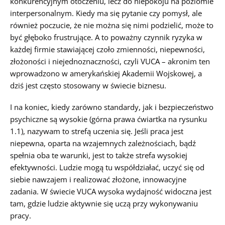
konkurencyjnym otoczeniu, lecz do niepokoju na poziomie
interpersonalnym. Kiedy ma się pytanie czy pomysł, ale
również poczucie, że nie można się nimi podzielić, może to
być głęboko frustrujące. A to poważny czynnik ryzyka w
każdej firmie stawiającej czoło zmienności, niepewności,
złożoności i niejednoznaczności, czyli VUCA – akronim ten
wprowadzono w amerykańskiej Akademii Wojskowej, a
dziś jest często stosowany w świecie biznesu.
I na koniec, kiedy zarówno standardy, jak i bezpieczeństwo
psychiczne są wysokie (górna prawa ćwiartka na rysunku
1.1), nazywam to strefą uczenia się. Jeśli praca jest
niepewna, oparta na wzajemnych zależnościach, bądź
spełnia oba te warunki, jest to także strefa wysokiej
efektywności. Ludzie mogą tu współdziałać, uczyć się od
siebie nawzajem i realizować złożone, innowacyjne
zadania. W świecie VUCA wysoka wydajność widoczna jest
tam, gdzie ludzie aktywnie się uczą przy wykonywaniu
pracy.