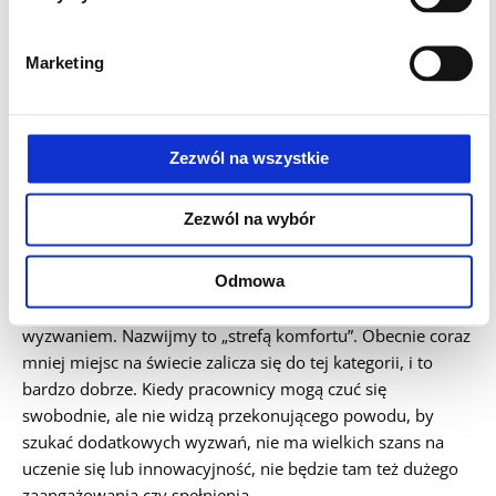
efektywności są niskie (dolna lewa ćwiartka), firma staje się
czymś w rodzaju „strefy apatii”. Ludzie pojawiają się w
Marketing
pracy, ale ich serca i umysły są gdzie indziej. Zawsze wolą
chronić siebie, niż podejmować trud. Jeśli już podejmują
jakiś wysiłek, poświęcają czas na przeglądanie mediów
społecznościowych czy uprzykrzanie sobie wzajemnie
Zezwól na wszystkie
życia.
Zezwól na wybór
W miejscach, gdzie panuje wysokie bezpieczeństwo
psychiczne, ale obowiązują niskie standardy efektywności
(górna lewa ćwiartka) ludzie zwykle lubią ze sobą
Odmowa
pracować; są otwarci i przyjaźni, ale praca nie jest dla nich
wyzwaniem. Nazwijmy to „strefą komfortu”. Obecnie coraz
mniej miejsc na świecie zalicza się do tej kategorii, i to
bardzo dobrze. Kiedy pracownicy mogą czuć się
swobodnie, ale nie widzą przekonującego powodu, by
szukać dodatkowych wyzwań, nie ma wielkich szans na
uczenie się lub innowacyjność, nie będzie tam też dużego
zaangażowania czy spełnienia.