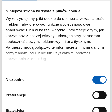
otwartość, czyli znakomicie funkcjonuje w środowisku, w
którym panuje wzajemny szacunek. Oznacza to, że ludzie
Niniejsza strona korzysta z plików cookie
uważają, że mogą – i muszą – być otwarci w pracy.
Wykorzystujemy pliki cookie do spersonalizowania treści
Bezpieczeństwo psychiczne sprzyja stawianiu ambitnych
i reklam, aby oferować funkcje społecznościowe i
celów i wspólnym dążeniu do ich osiągnięcia.
analizować ruch w naszej witrynie. Informacje o tym, jak
Bezpieczeństwo psychiczne zapewnia warunki do
korzystasz z naszej witryny, udostępniamy partnerom
tworzenia środowiska bardziej uczciwego, bardziej
społecznościowym, reklamowym i analitycznym.
wymagającego, w większym stopniu opartego na
Partnerzy mogą połączyć te informacje z innymi danymi
współdziałaniu. Jak się przekonasz z rozdziału drugiego,
otrzymanymi od Ciebie lub uzyskanymi podczas
naukowcy z całego świata wykazują, że bezpieczeństwo
korzystania z ich usług.
psychiczne sprzyja wysokiej efektywności w wielu różnych
środowiskach i branżach. Krótko mówiąc, jak
Wybór
przedstawiono na rysunku 1.1, bezpieczeństwo psychiczne
Niezbędne
zgody
i standardy efektywności to dwa oddzielne, równie ważne
wymiary – oba mają wpływ na wyniki osiągane przez
zespół i organizację w złożonym środowisku, w którym
Preferencje
panują wzajemne zależności.
Kiedy zarówno bezpieczeństwo psychiczne, jak i standardy
Statystyka