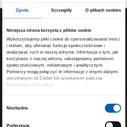
własną treścią. Dobrej zabawy!
Zgoda
Szczegóły
O plikach cookies
KONTAKT
Niniejsza strona korzysta z plików cookie
Telefon: 453 053 135
Wykorzystujemy pliki cookie do spersonalizowania treści
i reklam, aby oferować funkcje społecznościowe i
Poniedziałek-Piątek: 8.00 – 16.00
analizować ruch w naszej witrynie. Informacje o tym, jak
sklep@leanbooks.pl
korzystasz z naszej witryny, udostępniamy partnerom
Dane kontaktowe
społecznościowym, reklamowym i analitycznym.
Klecińska 123, 54-413 Wrocław
Partnerzy mogą połączyć te informacje z innymi danymi
otrzymanymi od Ciebie lub uzyskanymi podczas
korzystania z ich usług.
MOJE KONTO
Wybór
Sprawdź zamówienie
Niezbędne
zgody
ZAMÓWIENIA
Preferencje