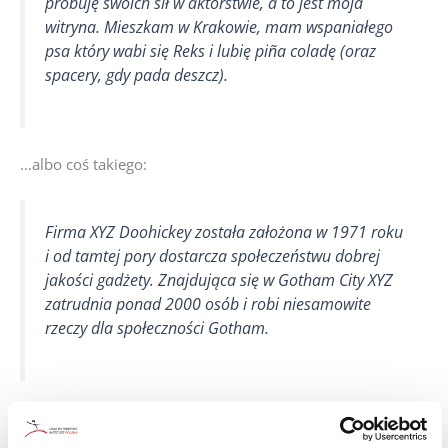
próbuję swoich sił w aktorstwie, a to jest moja
witryna. Mieszkam w Krakowie, mam wspaniałego
psa który wabi się Reks i lubię piña coladę (oraz
spacery, gdy pada deszcz).
…albo coś takiego:
Firma XYZ Doohickey została założona w 1971 roku
i od tamtej pory dostarcza społeczeństwu dobrej
jakości gadżety. Znajdująca się w Gotham City XYZ
zatrudnia ponad 2000 osób i robi niesamowite
rzeczy dla społeczności Gotham.
Jako nowy użytkownik WordPressa, powinieneś przejść do
swojego kokpitu
aby usunąć tę stronę i stworzyć nowe z