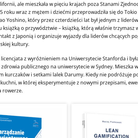
ifornii, ale mieszkała w pięciu krajach poza Stanami Zjednoc
15 roku wraz z mężem i dziećmi przeprowadziła się do Tok
ao Yoshino, który przez czterdzieści lat był jednym z lide
 książką o przywództwie – książką, którą właśnie trzymasz 
takt z Japonią i organizuje wyjazdy dla liderów chcących p
skiej kultury.
 licencjata z wyróżnieniem na Uniwersytecie Stanforda i była
a zdrowia publicznego na uniwersytecie w Sydney. Mieszka 
m kurczaków i setkami lalek Darumy. Kiedy nie podróżuje 
 kuchni, w której eksperymentuje z nowymi przepisami, ewen
a rowerze.