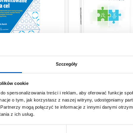
Szczegóły
 plików cookie
Hoshin Kanri
Książki i podręczniki L
do spersonalizowania treści i reklam, aby oferować funkcje sp
dzanie zorientowane na cel
Lean Gamification
ormacje o tym, jak korzystasz z naszej witryny, udostępniamy p
109,00
zł
69,00
zł
Partnerzy mogą połączyć te informacje z innymi danymi otrzym
nia z ich usług.
Dodaj do koszyka
Dodaj do koszyka