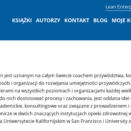
Lean Enterp
KSIĄŻKI
AUTORZY
KONTAKT
BLOG
MOJE 
n jest uznanym na całym świecie coachem przywództwa, kon
osób i organizacji do rozwijania umiejętności przywódczych
derami na wszystkich poziomach i organizacjami każdej wie
o nich dostosować procesy i zachowania. Jest oddana idei uc
ademickie, konsultingowe oraz związane z prowadzeniem i 
wnicze w dwóch znaczących instytucjach opieki zdrowotnej w 
 Uniwersytecie Kalifornijskim w San Francisco i University 