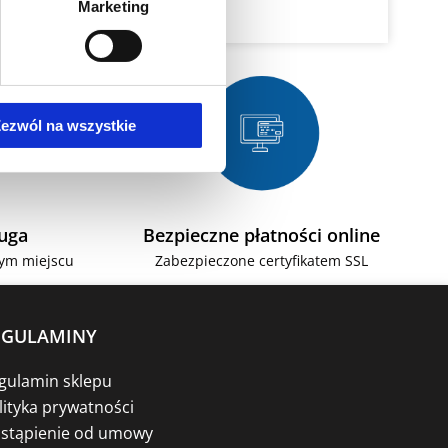
Marketing
ezwól na wszystkie
ługa
Bezpieczne płatności online
zym miejscu
Zabezpieczone certyfikatem SSL
EGULAMINY
gulamin sklepu
lityka prywatności
stąpienie od umowy