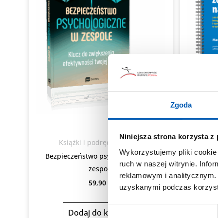
Zgoda
Niniejsza strona korzysta z
Książki i podręczniki Lean
Wykorzystujemy pliki cookie 
Bezpieczeństwo psychologiczne w
Zarzą
ruch w naszej witrynie. Inf
zespole
reklamowym i analitycznym. 
59,90
zł
uzyskanymi podczas korzysta
Wybór
Dodaj do koszyka