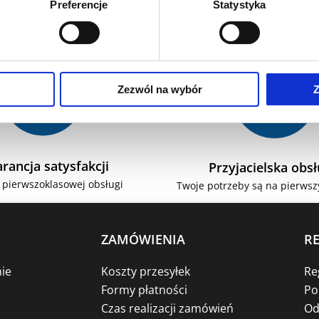
Preferencje
Statystyka
Zezwól na wybór
Z
rancja satysfakcji
Przyjacielska obs
 pierwszoklasowej obsługi
Twoje potrzeby są na pierws
ZAMÓWIENIA
R
ie
Koszty przesyłek
Re
Formy płatności
Po
Czas realizacji zamówień
Od