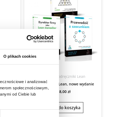
O plikach cookies
ean
Książki i podręczniki Lean
ołecznościowe i analizować
Pakiet Trylogia Lean, nowe wydanie
artnerom społecznościowym,
238,00
zł
anymi od Ciebie lub
Dodaj do koszyka