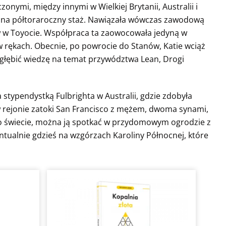
zonymi, między innymi w Wielkiej Brytanii, Australii i
io na półtoraroczny staż. Nawiązała wówczas zawodową
rów w Toyocie. Współpraca ta zaowocowała jedyną w
w rękach. Obecnie, po powrocie do Stanów, Katie wciąż
ogłębić wiedzę na temat przywództwa Lean, Drogi
 stypendystką Fulbrighta w Australii, gdzie zdobyła
w rejonie zatoki San Francisco z mężem, dwoma synami,
po świecie, można ją spotkać w przydomowym ogrodzie z
tualnie gdzieś na wzgórzach Karoliny Północnej, które