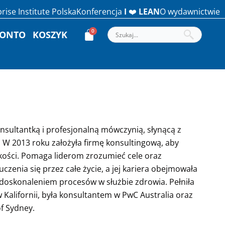
rise Institute Polska
Konferencja
I
❤️
LEAN
O wydawnictwie
KONTO
KOSZYK
sultantką i profesjonalną mówczynią, słynącą z
. W 2013 roku założyła firmę konsultingową, aby
lkości. Pomaga liderom zrozumieć cele oraz
zenia się przez całe życie, a jej kariera obejmowała
doskonaleniem procesów w służbie zdrowia. Pełniła
Kalifornii, była konsultantem w PwC Australia oraz
of Sydney.