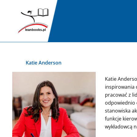
Przejdź
do
treści
Katie Anderson
Katie Anderso
inspirowania 
pracować z li
odpowiednio d
stanowiska ak
funkcje kiero
wykładowcą na