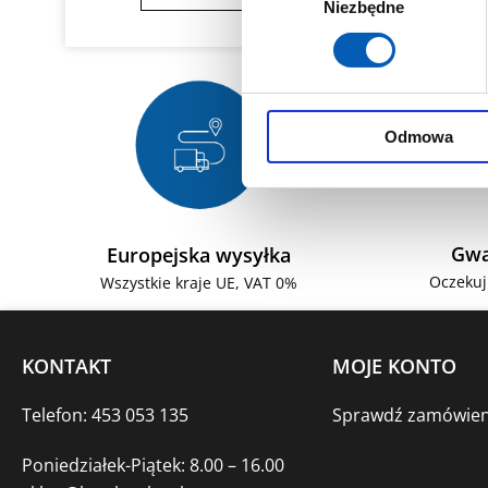
Niezbędne
zgody
Odmowa
Gwa
Europejska wysyłka
Oczekuj
Wszystkie kraje UE, VAT 0%
KONTAKT
MOJE KONTO
Telefon: 453 053 135
Sprawdź zamówien
Poniedziałek-Piątek: 8.00 – 16.00