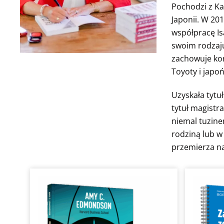
Pochodzi z Kal
Japonii. W 20
współpracę Is
swoim rodzaju
zachowuje kon
Toyoty i japoń
Uzyskała tytuł
tytuł magistr
niemal tuzine
rodziną lub w
przemierza n