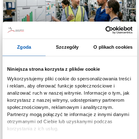
Zgoda
Szczegóły
O plikach cookies
Transformacja przedsiębiorstwa
produkcyjnego, czyli jak codzienne
zarządzanie uratowało producenta
Niniejsza strona korzysta z plików cookie
opakowań
Wykorzystujemy pliki cookie do spersonalizowania treści
i reklam, aby oferować funkcje społecznościowe i
W świecie nowoczesnego biznesu, gdzie dynamika
analizować ruch w naszej witrynie. Informacje o tym, jak
zmian rynkowych potrafi zaskoczyć nawet najbardziej
korzystasz z naszej witryny, udostępniamy partnerom
doświadczonych graczy, stabilność operacyjna staje
społecznościowym, reklamowym i analitycznym.
się towarem luksusowym. Historia pewnego
Partnerzy mogą połączyć te informacje z innymi danymi
producenta opakowań perfum
otrzymanymi od Ciebie lub uzyskanymi podczas
korzystania z ich usług.
CZYTAJ WIECEJ