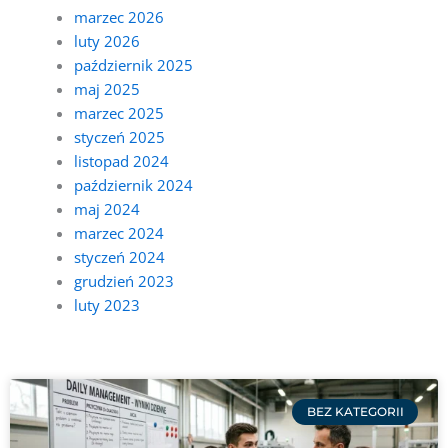
marzec 2026
luty 2026
październik 2025
maj 2025
marzec 2025
styczeń 2025
listopad 2024
październik 2024
maj 2024
marzec 2024
styczeń 2024
grudzień 2023
luty 2023
Strona
Strona
Strona
Strona
Strona
Strona
Strona
Strona
Strona
Strona
Strona
Strona
Strona
Strona
Strona
Strona
Strona
Strona
Strona
Strona
Strona
Stro
BEZ KATEGORII