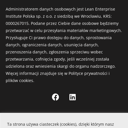
Administratorem danych osobowych jest Lean Enterprise
Institute Polska sp. z o.o. z siedzibą we Wrocławiu, KRS:
0000267015. Podane przez Ciebie dane osobowe będziemy
przetwarzać w celu przesyłania materiałów marketingowych.
Przysługuje Ci prawo dostępu do danych, sprostowania
danych, ograniczenia danych, usunięcia danych,
przenoszenia danych, zgłoszenia sprzeciwu wobec
przetwarzania, cofnięcia zgody, jeśli wcześniej została
udzielona oraz wniesienia skargi do organu nadzorczego.
Więcej informacji znajduje się w Polityce prywatności i
plików cookies.
F
L
a
i
c
n
e
k
© 2023 Leanbooks.pl – Książki lean dla profesjonalistów
b
e
Ta strona używa ciasteczek (cookies), dzięki którym nasz