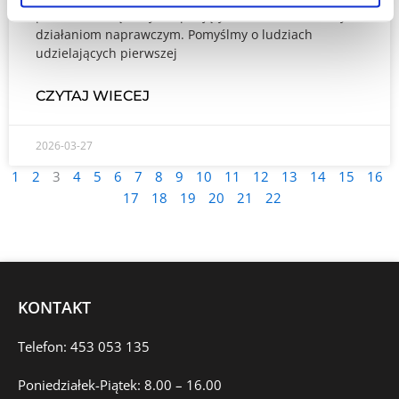
problemu dzięki szybko podjętym i krótkoterminowym
działaniom naprawczym. Pomyślmy o ludziach
udzielających pierwszej
CZYTAJ WIECEJ
2026-03-27
1
2
3
4
5
6
7
8
9
10
11
12
13
14
15
16
17
18
19
20
21
22
KONTAKT
Telefon: 453 053 135
Poniedziałek-Piątek: 8.00 – 16.00