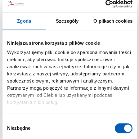
Książki i podręczniki Lean
Zgoda
Szczegóły
O plikach cookies
Lean Gamification
69,00
zł
Niniejsza strona korzysta z plików cookie
Wykorzystujemy pliki cookie do spersonalizowania treści
Dodaj do koszyka
i reklam, aby oferować funkcje społecznościowe i
analizować ruch w naszej witrynie. Informacje o tym, jak
korzystasz z naszej witryny, udostępniamy partnerom
społecznościowym, reklamowym i analitycznym.
Partnerzy mogą połączyć te informacje z innymi danymi
otrzymanymi od Ciebie lub uzyskanymi podczas
korzystania z ich usług.
Wybór
Niezbędne
zgody