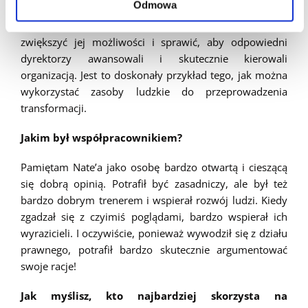
Odmowa
Musieliśmy szybko rozwijać ludzi, a Nate włożył wiele
wysiłku w HR w naszej centrali. Wszystko po to, aby
zwiększyć jej możliwości i sprawić, aby odpowiedni
dyrektorzy awansowali i skutecznie kierowali
organizacją. Jest to doskonały przykład tego, jak można
wykorzystać zasoby ludzkie do przeprowadzenia
transformacji.
Jakim był współpracownikiem?
Pamiętam Nate’a jako osobę bardzo otwartą i cieszącą
się dobrą opinią. Potrafił być zasadniczy, ale był też
bardzo dobrym trenerem i wspierał rozwój ludzi. Kiedy
zgadzał się z czyimiś poglądami, bardzo wspierał ich
wyrazicieli. I oczywiście, ponieważ wywodził się z działu
prawnego, potrafił bardzo skutecznie argumentować
swoje racje!
Jak myślisz, kto najbardziej skorzysta na