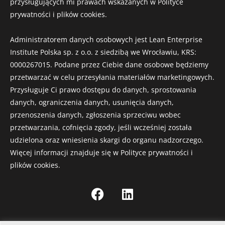
przysługujących mi prawach wskazanych w Polityce
prywatności i plików cookies.
Administratorem danych osobowych jest Lean Enterprise
Institute Polska sp. z o.o. z siedzibą we Wrocławiu, KRS:
0000267015. Podane przez Ciebie dane osobowe będziemy
przetwarzać w celu przesyłania materiałów marketingowych.
Przysługuje Ci prawo dostępu do danych, sprostowania
danych, ograniczenia danych, usunięcia danych,
przenoszenia danych, zgłoszenia sprzeciwu wobec
przetwarzania, cofnięcia zgody, jeśli wcześniej została
udzielona oraz wniesienia skargi do organu nadzorczego.
Więcej informacji znajduje się w Polityce prywatności i
plików cookies.
F
L
a
i
c
n
e
k