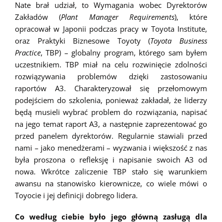
Nate brał udział, to Wymagania wobec Dyrektorów
Zakładów (
Plant Manager Requirements
), które
opracował w Japonii podczas pracy w Toyota Institute,
oraz Praktyki Biznesowe Toyoty (
Toyota Business
Practice
, TBP) – globalny program, którego sam byłem
uczestnikiem. TBP miał na celu rozwinięcie zdolności
rozwiązywania problemów dzięki zastosowaniu
raportów A3. Charakteryzował się przełomowym
podejściem do szkolenia, ponieważ zakładał, że liderzy
będą musieli wybrać problem do rozwiązania, napisać
na jego temat raport A3, a następnie zaprezentować go
przed panelem dyrektorów. Regularnie stawiali przed
nami – jako menedżerami – wyzwania i większość z nas
była proszona o refleksję i napisanie swoich A3 od
nowa. Wkrótce zaliczenie TBP stało się warunkiem
awansu na stanowisko kierownicze, co wiele mówi o
Toyocie i jej definicji dobrego lidera.
Co według ciebie było jego główną zasługą dla