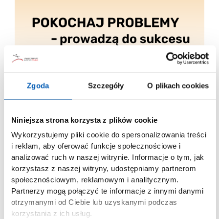
Zgoda
Szczegóły
O plikach cookies
Niniejsza strona korzysta z plików cookie
Wykorzystujemy pliki cookie do spersonalizowania treści
i reklam, aby oferować funkcje społecznościowe i
analizować ruch w naszej witrynie. Informacje o tym, jak
korzystasz z naszej witryny, udostępniamy partnerom
społecznościowym, reklamowym i analitycznym.
Interesujące jest to, że Nate jest z wykształcenia
Partnerzy mogą połączyć te informacje z innymi danymi
HR-owcem. Jaka jest twoim zdaniem rola HR w
otrzymanymi od Ciebie lub uzyskanymi podczas
korzystania z ich usług.
transformacji Lean? Czy z twojego doświadczenia