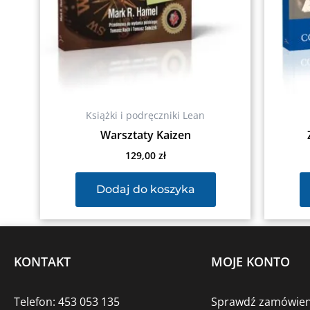
Książki i podręczniki Lean
Warsztaty Kaizen
129,00
zł
Dodaj do koszyka
KONTAKT
MOJE KONTO
Telefon: 453 053 135
Sprawdź zamówien