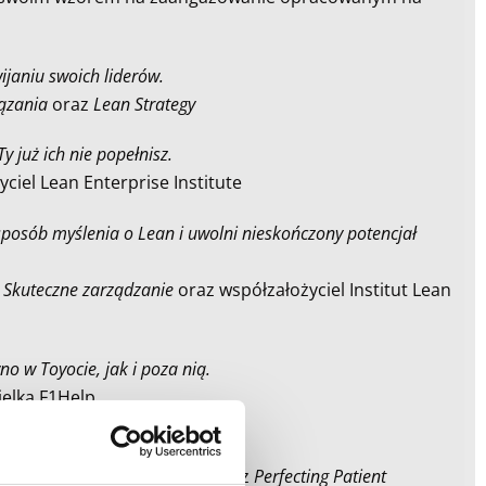
ijaniu swoich liderów.
ązania
oraz
Lean Strategy
 już ich nie popełnisz.
życiel Lean Enterprise Institute
 sposób myślenia o Lean i uwolni nieskończony potencjał
i
Skuteczne zarządzanie
oraz współzałożyciel Institut Lean
o w Toyocie, jak i poza nią.
ielka F1Help
tor książek
Mapping to See
oraz
Perfecting Patient