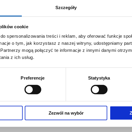
Szczegóły
czenia się, przywództwo i osiąganie sukcesów. Co ważne, to nie jest
 plików cookie
nization
oraz
Clarity First
do spersonalizowania treści i reklam, aby oferować funkcje sp
ormacje o tym, jak korzystasz z naszej witryny, udostępniamy p
nagement, jaką kiedykolwiek czytałem. Pozwala wszystkim zanurz
Partnerzy mogą połączyć te informacje z innymi danymi otrzym
nia z ich usług.
gement w HARTMANN GROUP, partner w HPO Global Alliance o
Preferencje
Statystyka
Zezwól na wybór
Z