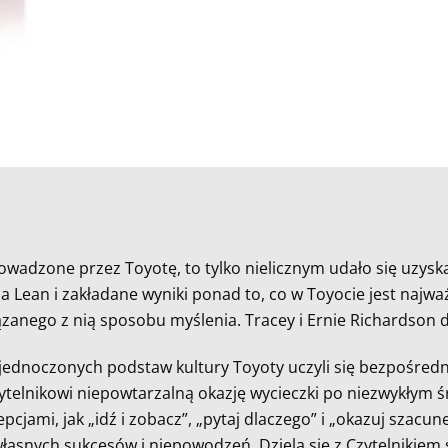
owadzone przez Toyotę, to tylko nielicznym udało się uzysk
ia Lean i zakładane wyniki ponad to, co w Toyocie jest najwa
iązanego z nią sposobu myślenia. Tracey i Ernie Richardson
jednoczonych podstaw kultury Toyoty uczyli się bezpośredni
zytelnikowi niepowtarzalną okazję wycieczki po niezwykłym ś
epcjami, jak „idź i zobacz”, „pytaj dlaczego” i „okazuj szac
 własnych sukcesów i niepowodzeń. Dzielą się z Czytelni