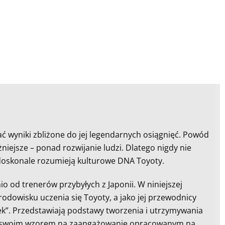
ać wyniki zbliżone do jej legendarnych osiągnięć. Powód
żniejsze – ponad rozwijanie ludzi. Dlatego nigdy nie
 doskonale rozumieją kulturowe DNA Toyoty.
o od trenerów przybyłych z Japonii. W niniejszej
rodowisku uczenia się Toyoty, a jako jej przewodnicy
unek”. Przedstawiają podstawy tworzenia i utrzymywania
kiem swoim wzorem na zaangażowanie opracowanym na