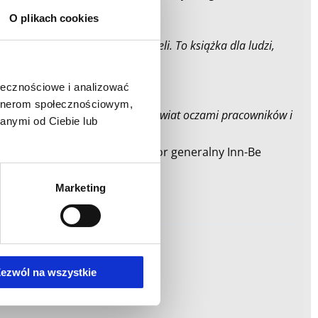
O plikach cookies
 książka dla filozofów i myślicieli. To książka dla ludzi,
ołecznościowe i analizować
artnerom społecznościowym,
yć się w świat Toyoty, zobaczyć świat oczami pracowników i
anymi od Ciebie lub
raz współzałożyciel i dyrektor generalny Inn-Be
Marketing
ezwól na wszystkie