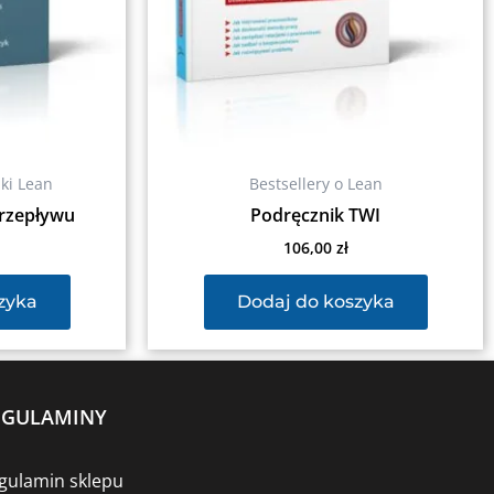
iki Lean
Bestsellery o Lean
przepływu
Podręcznik TWI
106,00
zł
zyka
Dodaj do koszyka
EGULAMINY
gulamin sklepu