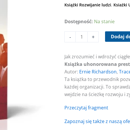
Książki Rozwijanie ludzi
,
Ksiażki 
Dostępność:
Na stanie
ilość
Droga
-
+
Dodaj d
Toyoty
do
angażowania
Jak zrozumieć i wdrożyć ciągł
pracowników
Książka uhonorowana prest
Autor:
Ernie Richardson
,
Trac
Ta książka to przewodnik poz
każdej organizacji. To sprawd
wejdzie na ścieżkę rozwoju i 
Przeczytaj fragment
Zapoznaj się także z naszą of