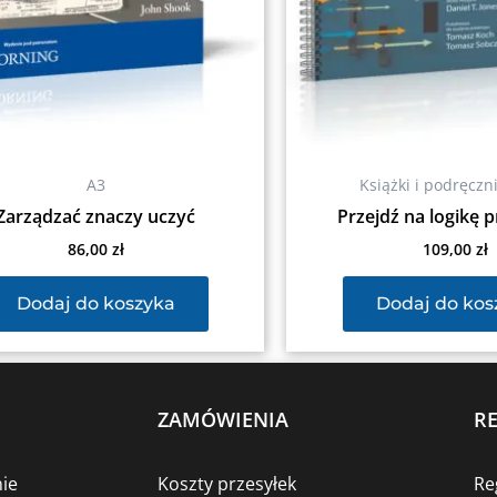
A3
Książki i podręczn
Zarządzać znaczy uczyć
Przejdź na logikę 
86,00
zł
109,00
zł
Dodaj do koszyka
Dodaj do kos
ZAMÓWIENIA
R
ie
Koszty przesyłek
Re