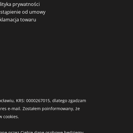
lityka prywatności
stąpienie od umowy
klamacja towaru
Wrocławiu, KRS: 0000267015, dlatego zgadzam
dres e-mail. Zostałem poinformowany, że
 cookies.
Podane przez Ciebie dane osobowe będziemy