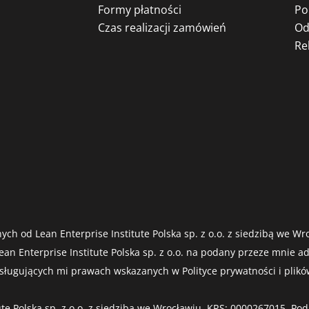
Formy płatności
Po
Czas realizacji zamówień
Od
Re
ych od Lean Enterprise Institute Polska sp. z o.o. z siedzibą we 
an Enterprise Institute Polska sp. z o.o. na podany przeze mnie a
ugujących mi prawach wskazanych w Polityce prywatności i plików
te Polska sp. z o.o. z siedzibą we Wrocławiu, KRS: 0000267015. 