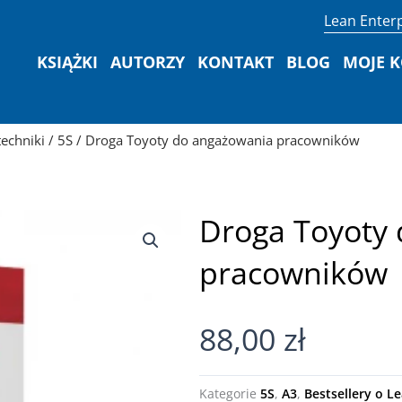
Lean Enterp
KSIĄŻKI
AUTORZY
KONTAKT
BLOG
MOJE 
techniki
/
5S
/ Droga Toyoty do angażowania pracowników
Droga Toyoty
pracowników
88,00
zł
Kategorie
5S
,
A3
,
Bestsellery o L