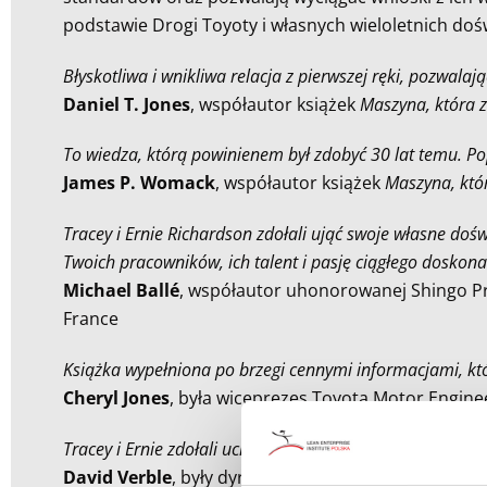
podstawie Drogi Toyoty i własnych wieloletnich doś
Błyskotliwa i wnikliwa relacja z pierwszej ręki, pozwal
Daniel T. Jones
, współautor książek
Maszyna, która z
To wiedza, którą powinienem był zdobyć 30 lat temu. Pop
James P. Womack
, współautor książek
Maszyna, któr
Tracey i Ernie Richardson zdołali ująć swoje własne doś
Twoich pracowników, ich talent i pasję ciągłego doskona
Michael Ballé
, współautor uhonorowanej Shingo Pri
France
Książka wypełniona po brzegi cennymi informacjami, któ
Cheryl Jones
, była wiceprezes Toyota Motor Engine
Tracey i Ernie zdołali uchwycić najważniejsze części tego
David Verble
, były dyrektor ds. HR na Amerykę Pó