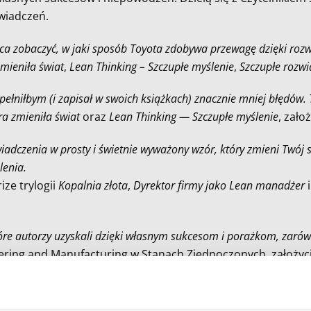
wiadczeń.
ająca zobaczyć, w jaki sposób Toyota zdobywa przewagę dzięki rozw
mieniła świat
,
Lean Thinking – Szczupłe myślenie
,
Szczupłe rozwi
ełniłbym (i zapisał w swoich książkach) znacznie mniej błędów. Ty
a zmieniła świat
oraz
Lean Thinking — Szczupłe myślenie
, zało
wiadczenia w prosty i świetnie wyważony wzór, który zmieni Twój
lenia.
ze trylogii
Kopalnia złota
,
Dyrektor firmy jako Lean manadżer
re autorzy uzyskali dzięki własnym sukcesom i porażkom, zarówn
ering and Manufacturing w Stanach Zjednoczonych, założyc
, czego wszyscy uczyliśmy się w Toyocie.
łnocną, partner w Lean Transformations Group oraz współau