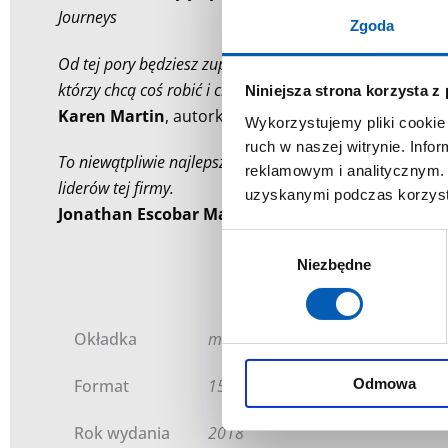
Journeys
Zgoda
Od tej pory będziesz zupełnie inaczej patrzył na proces u
którzy chcą coś robić i chcą robić to dobrze.
Niniejsza strona korzysta z
Karen Martin
, autorka książek
The Outstanding Orga
Wykorzystujemy pliki cookie 
ruch w naszej witrynie. Inf
To niewątpliwie najlepsza książka traktująca o Lean Ma
reklamowym i analitycznym. 
liderów tej firmy.
uzyskanymi podczas korzysta
Jonathan Escobar Marin
, dyrektor ds. Lean Mana
Wybór
Niezbędne
zgody
Okładka
miękka
Odmowa
Format
15 x 23 cm
Rok wydania
2018