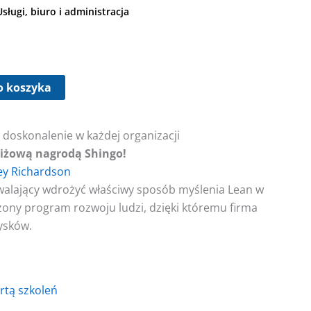
Usługi, biuro i administracja
o koszyka
e doskonalenie w każdej organizacji
iżową nagrodą Shingo!
ey Richardson
walający wdrożyć właściwy sposób myślenia Lean w
zony program rozwoju ludzi, dzięki któremu firma
zysków.
ertą szkoleń