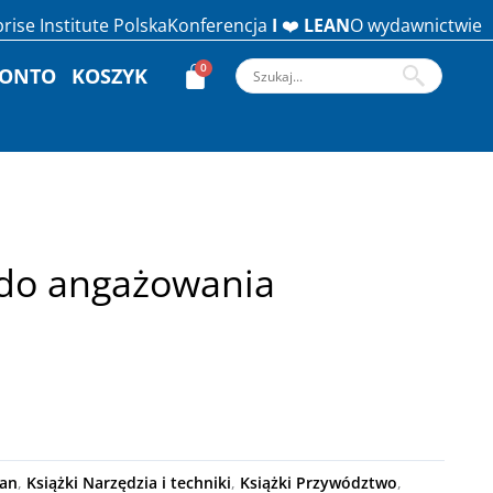
rise Institute Polska
Konferencja
I
❤️
LEAN
O wydawnictwie
KONTO
KOSZYK
 do angażowania
ean
,
Książki Narzędzia i techniki
,
Książki Przywództwo
,