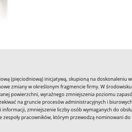
iową (pięciodniową) inicjatywą, skupioną na doskonaleniu 
łomowe zmiany w określonym fragmencie firmy. W środowisk
anej powierzchni, wyraźnego zmniejszenia poziomu zapasów
czekiwać na gruncie procesów administracyjnych i biurowych
informacji, zmniejszenie liczby osób wymaganych do obsług
e zespoły pracowników, którym przewodzą nominowani do te