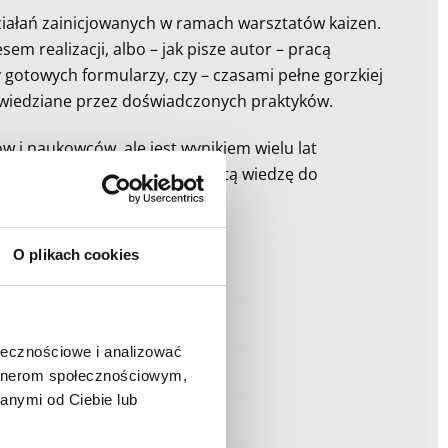
iałań zainicjowanych w ramach warsztatów kaizen.
m realizacji, albo – jak pisze autor – pracą
 gotowych formularzy, czy – czasami pełne gorzkiej
opowiedziane przez doświadczonych praktyków.
w i naukowców, ale jest wynikiem wielu lat
natychmiast wykorzystać zdobytą wiedzę do
O plikach cookies
ołecznościowe i analizować
artnerom społecznościowym,
anymi od Ciebie lub