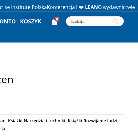
rise Institute Polska
Konferencja
I
❤️
LEAN
O wydawnictwie
KONTO
KOSZYK
zen
ean
,
Książki Narzędzia i techniki
,
Książki Rozwijanie ludzi
,
cja