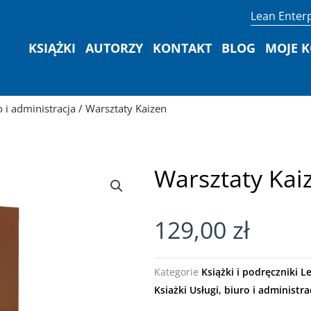
Lean Enterp
KSIĄŻKI
AUTORZY
KONTAKT
BLOG
MOJE 
o i administracja
/ Warsztaty Kaizen
Warsztaty Kai
129,00
zł
Kategorie
Książki i podręczniki L
Ksiażki Usługi, biuro i administra