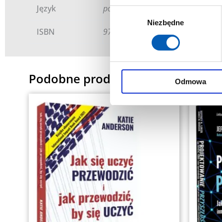
Język
polski
Wybór
Niezbędne
zgody
ISBN
978-83-933629-4-3
Podobne produkty
Odmowa