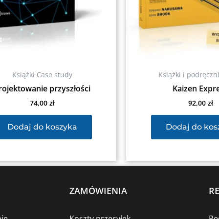
Książki Case study
Książki i podręczn
rojektowanie przyszłości
Kaizen Expr
74,00
zł
92,00
zł
Dodaj do koszyka
Dodaj do kos
ZAMÓWIENIA
R
ie
Koszty przesyłek
Re