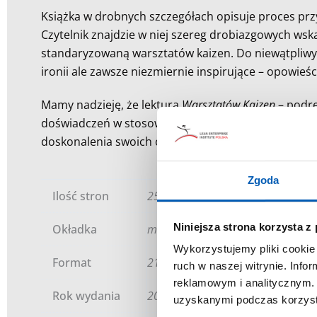
Książka w drobnych szczegółach opisuje proces pr
Czytelnik znajdzie w niej szereg drobiazgowych wsk
standaryzowaną warsztatów kaizen. Do niewątpliwych
ironii ale zawsze niezmiernie inspirujące – opowie
Mamy nadzieję, że lektura
Warsztatów Kaizen
– podrę
doświadczeń w stosowaniu metody opracowanej w prz
doskonalenia swoich organizacji.
Zgoda
Ilość stron
252
Niniejsza strona korzysta z
Okładka
miękka
Wykorzystujemy pliki cookie 
Format
21,5 x 27,6 cm
ruch w naszej witrynie. Inf
reklamowym i analitycznym. 
Rok wydania
2014
uzyskanymi podczas korzysta