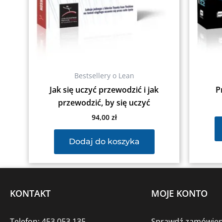
Bestsellery o Lean
Jak się uczyć przewodzić i jak
P
przewodzić, by się uczyć
94,00
zł
Dodaj do koszyka
KONTAKT
MOJE KONTO
Telefon: 453 053 135
Sprawdź zamówien