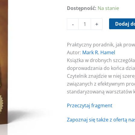
Dostępność:
Na stanie
ilość
Warsztaty
-
+
Dodaj d
Kaizen
Praktyczny poradnik, jak pro
Autor:
Mark R. Hamel
Książka w drobnych szczegóła
doprowadzania do końca dzia
Czytelnik znajdzie w niej sz
związanych z efektywnym proce
standaryzowaną warsztatów k
Przeczytaj fragment
Zapoznaj się także z ofertą n