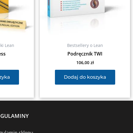
iki Lean
Bestsellery o Lean
ess
Podręcznik TWI
106,00
zł
zyka
Dodaj do koszyka
EGULAMINY
gulamin sklepu