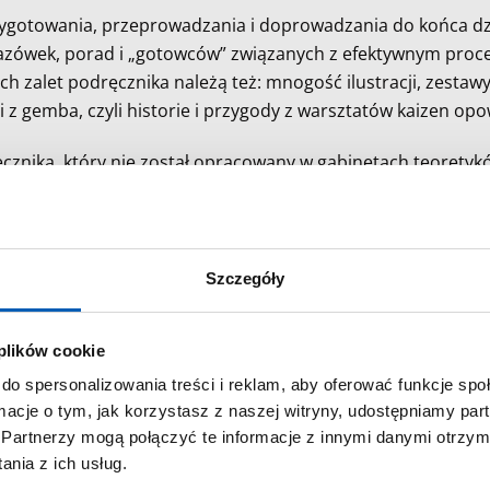
zygotowania, przeprowadzania i doprowadzania do końca dz
azówek, porad i „gotowców” związanych z efektywnym procese
 zalet podręcznika należą też: mnogość ilustracji, zestawy
ści z gemba, czyli historie i przygody z warsztatów kaizen 
cznika, który nie został opracowany w gabinetach teoretykó
emyśle – okaże się na tyle inspirująca, że zapragniecie 
Szczegóły
 plików cookie
do spersonalizowania treści i reklam, aby oferować funkcje sp
ormacje o tym, jak korzystasz z naszej witryny, udostępniamy p
Partnerzy mogą połączyć te informacje z innymi danymi otrzym
nia z ich usług.