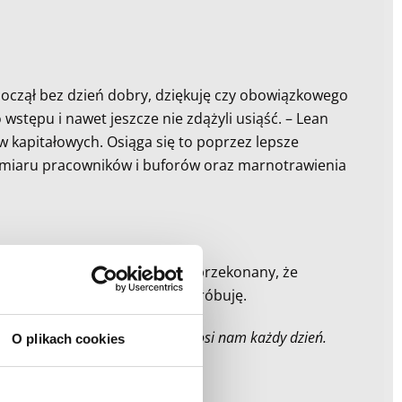
począł bez dzień dobry, dziękuję czy obowiązkowego
wstępu i nawet jeszcze nie zdążyli usiąść. – Lean
 kapitałowych. Osiąga się to poprzez lepsze
nadmiaru pracowników i buforów oraz marnotrawienia
odnie z zasadami Lean. Jestem przekonany, że
przyswajacie ich wcale. Ale spróbuję.
aniach takich jak te, które przynosi nam każdy dzień.
O plikach cookies
Family