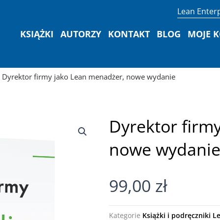
Lean Enterp
KSIĄŻKI
AUTORZY
KONTAKT
BLOG
MOJE 
 Dyrektor firmy jako Lean menadżer, nowe wydanie
Dyrektor firm
nowe wydani
99,00
zł
Kategorie
Książki i podręczniki L