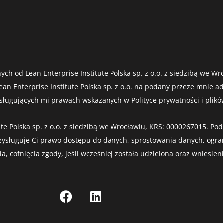
ych od Lean Enterprise Institute Polska sp. z o.o. z siedzibą we 
an Enterprise Institute Polska sp. z o.o. na podany przeze mnie a
ugujących mi prawach wskazanych w Polityce prywatności i plików
te Polska sp. z o.o. z siedzibą we Wrocławiu, KRS: 0000267015. 
zysługuje Ci prawo dostępu do danych, sprostowania danych, ogra
 cofnięcia zgody, jeśli wcześniej została udzielona oraz wniesien
F
L
a
i
c
n