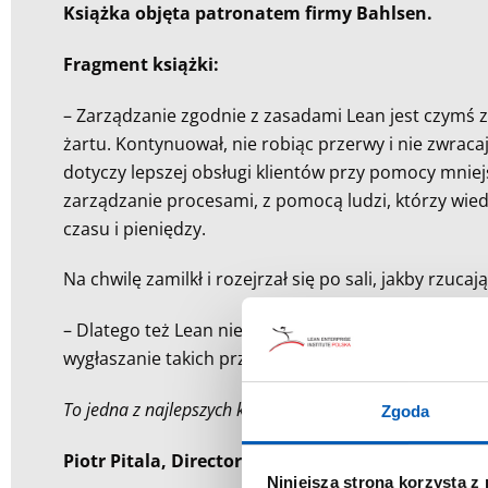
Książka objęta patronatem firmy Bahlsen.
Fragment książki:
– Zarządzanie zgodnie z zasadami Lean jest czymś 
żartu. Kontynuował, nie robiąc przerwy i nie zwracaj
dotyczy lepszej obsługi klientów przy pomocy mnie
zarządzanie procesami, z pomocą ludzi, którzy wied
czasu i pieniędzy.
Na chwilę zamilkł i rozejrzał się po sali, jakby rzuc
– Dlatego też Lean nie jest dla ludzi bojaźliwych. 
wygłaszanie takich przemów jest stratą czasu, ponie
To jedna z najlepszych książek o zarządzaniu, jakie prz
Zgoda
Piotr Pitala, Director Supply Chain CEE and Hea
Niniejsza strona korzysta z