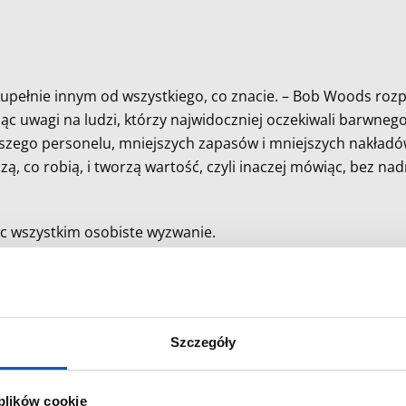
zupełnie innym od wszystkiego, co znacie. – Bob Woods roz
ąc uwagi na ludzi, którzy najwidoczniej oczekiwali barwnego 
jszego personelu, mniejszych zapasów i mniejszych nakładów
zą, co robią, i tworzą wartość, czyli inaczej mówiąc, bez 
ając wszystkim osobiste wyzwanie.
Phil poprosił mnie, żebym opowiedział wam o zarządzaniu zg
waż albo przyswajacie sobie te zasady w działaniu, albo nie 
eczytałem. Ponadczasowa historia o ludziach takich jak my i wyzw
Szczegóły
d of Group Operational Excellence Program, The Bahlsen 
 plików cookie