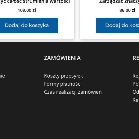
yć całość strumienia wartości
Zarządzać znacz
109,00
zł
86,00
zł
Dodaj do koszyka
Dodaj do kos
ZAMÓWIENIA
R
ie
Koszty przesyłek
Re
Formy płatności
Po
Czas realizacji zamówień
Od
Re