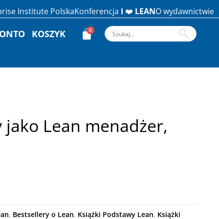
rise Institute Polska
Konferencja
I
❤️
LEAN
O wydawnictwie
KONTO
KOSZYK
y jako Lean menadżer,
e
ean
,
Bestsellery o Lean
,
Książki Podstawy Lean
,
Książki