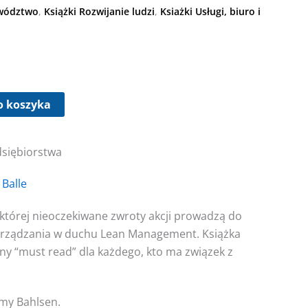
ywództwo
,
Książki Rozwijanie ludzi
,
Ksiażki Usługi, biuro i
o koszyka
dsiębiorstwa
 Balle
 której nieoczekiwane zwroty akcji prowadzą do
zarządzania w duchu Lean Management. Książka
ny “must read” dla każdego, kto ma związek z
rmy Bahlsen.