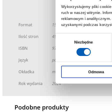
Wykorzystujemy pliki cookie 
ruch w naszej witrynie. Inf
reklamowym i analitycznym. 
Format
15 x 21 cm
uzyskanymi podczas korzysta
Ilość stron
456
Wybór
Niezbędne
zgody
ISBN
978-83-969258-7-9
Język
polski
Okładka
miękka ze skrzydłami
Odmowa
Rok wydania
2024
Podobne produkty